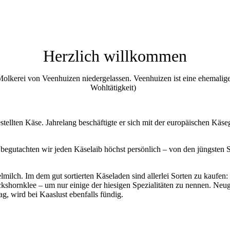
Herzlich willkommen
ten Molkerei von Veenhuizen niedergelassen. Veenhuizen ist eine ehemali
Wohltätigkeit)
tellten Käse. Jahrelang beschäftigte er sich mit der europäischen Käseg
begutachten wir jeden Käselaib höchst persönlich – von den jüngsten S
lmilch. Im dem gut sortierten Käseladen sind allerlei Sorten zu kaufe
shornklee – um nur einige der hiesigen Spezialitäten zu nennen. Neug
, wird bei Kaaslust ebenfalls fündig.